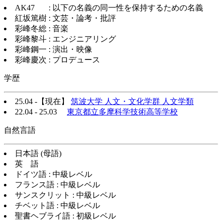
AK47 : 以下の名義の同一性を保持するための名義
紅坂篤樹 : 文芸・論考・批評
彩峰冬総 : 音楽
彩峰黎斗 : エンジニアリング
彩峰鋼一 : 演出・映像
彩峰慶次 : プロデュース
学歴
25.04 -【現在】
筑波大学 人文・文化学群 人文学類
22.04 - 25.03
東京都立多摩科学技術高等学校
自然言語
日本語 (母語)
英 語
ドイツ語 : 中級レベル
フランス語 : 中級レベル
サンスクリット : 中級レベル
チベット語 : 中級レベル
聖書ヘブライ語 : 初級レベル