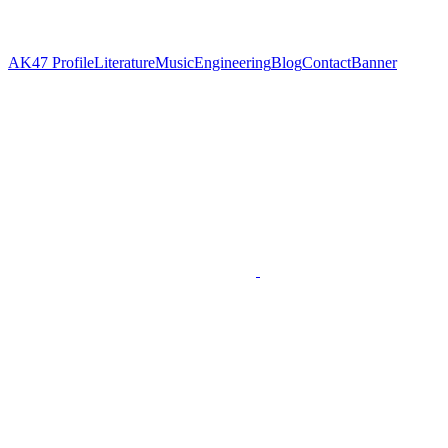
AK47
Profile
Literature
Music
Engineering
Blog
Contact
Banner