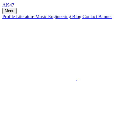
AK47
Menu
Profile
Literature
Music
Engineering
Blog
Contact
Banner