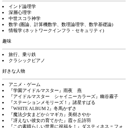
インド論理学
深層心理学
中世スコラ神学
数学 (圏論、計算機数学、数理論理学、数学基礎論)
情報学 (ネットワークインフラ・セキュリティ)
趣味
旅行、乗り鉄
クラシックピアノ
好きな人物
アニメ・ゲーム
『学園アイドルマスター』雨夜 燕
『アイドルマスター シャイニーカラーズ』幽谷霧子
『ステーションメモリーズ！』諸星すばる
『WHITE ALBUM 2』冬馬かずさ
『魔法少女まどか☆マギカ』美樹さやか
『冴えない彼女の育てかた』霞ヶ丘詩羽
『この素晴らしい世界に祝福を！』ダスティネス = フォ